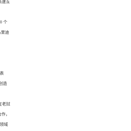
高速互
 个
马里迪
。
表
创造
在老挝
合作，
领域