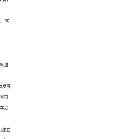
。塞
里迪
勃发展
洲国
字发
司建立