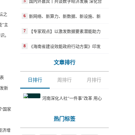
5
国内外嘉宾丨共谈数字经济发展 深化合
坛之
6
新网络、新算力、新数据、新设施、新
”主
7
【专家观点】以激发数据要素潜能助力
共识。
8
《海南省建设效能政府行动方案》印发
文章排行
表
日排行
周排行
月排行
发新
河南深化人社“一件事”改革 用心
 个国家
热门标签
经济增