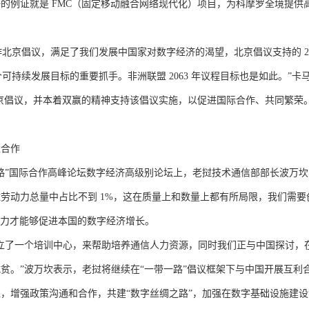
的例证就是 FMC（固定移动融合网络现代化）项目，为科摩罗全境提供
北京倡议，满足了我们发展中国家对数字经济的渴望，北京倡议支持的 20
17 个可持续发展目标的重要抓手。非洲联盟 2063 年议程目标也是如此。”卡
京倡议，并本着双赢的精神支持该倡议实施，以促进国际合作、共同繁荣
合作
”国际合作高峰论坛数字经济高级别论坛上，老挝技术通信部部长波万坎
劳动力总量中占比不到 1%，这在质量上和数量上都有所局限，我们需要
劳动力才能够促进本国的数字经济增长。
了一个培训中心，来帮助培养通信人力资源，同时我们正与中国探讨，
贫。”波万坎表示，老挝将继续在“一带一路”倡议框架下与中国开展互利
，增强政策沟通和合作，共建“数字丝绸之路”，加强在数字基础设施建设