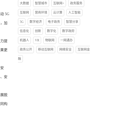
大数据
智慧城市
互联网+
政务服务
互联网
营商环境
云计算
人工智能
 5G
5G
数字经济
电子政务
智慧分享
合，加
信息化
创新
数字化
数字政府
机器人
VR
物联网
一网通办
力提
政务公开
移动互联网
网络安全
互联网金
成果更
融
据安
平、安
展脱
共同构