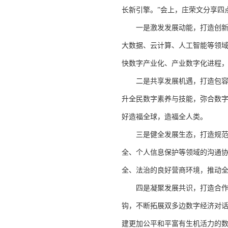
长新引擎。”会上，庄荣文分享四
一是激发发展动能，打造创新引
大数据、云计算、人工智能等领
快数字产业化、产业数字化进程
二是共享发展机遇，打造包容普
升全民数字素养与技能，弥合数
好造福全球，造福全人类。
三是健全发展生态，打造规范有
全、个人信息保护等领域的沟通
全、法治的良好营商环境，推动
四是凝聚发展共识，打造合作共
钩，不断拓展双多边数字经济对
建更加公平和平富有生机活力的