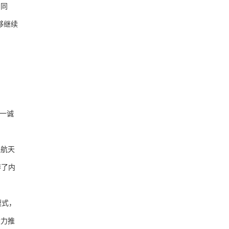
。同
够继续
一诚
航天
辟了内
模式，
大力推