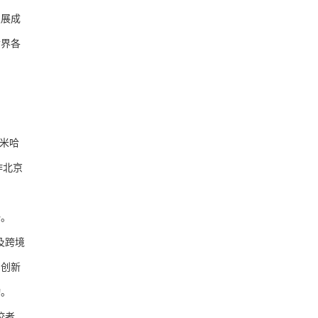
展成
世界各
米哈
作北京
一。
及跨境
和创新
动。
佼者，