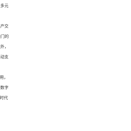
更多元
产交
澳门的
此外，
移动支
用，
动数字
时代