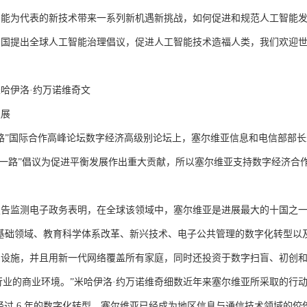
为代表的新技术带来一系列新机遇新挑战，如何促进和规范人工智能发
中国提出全球人工智能治理倡议，促进人工智能技术造福人类，我们欢迎
伊洛·约万诺维奇文
展
”国际合作高峰论坛数字经济高级别论坛上，塞尔维亚信息和电信部部长
带一路”倡议为促进平衡发展作出重大贡献，所以塞尔维亚支持数字经济合
监测电子政务表明，在全球该领域中，塞尔维亚是进展最大的十国之
础领域、教育科学体系改革、新兴技术、电子公共管理的数字化转型以
础设施，并且用新一代网络覆盖所有家庭，同时还投资于数字扫盲、初创
能行业的商业环境。”米哈伊洛·约万诺维奇细数近年来塞尔维亚所采取的行
 6 年的数字化转型，塞尔维亚已经成为地区信息与通信技术领域的佼