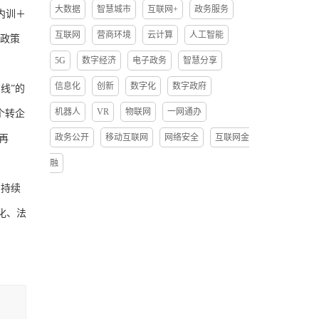
大数据
智慧城市
互联网+
政务服务
内训＋
互联网
营商环境
云计算
人工智能
项政策
5G
数字经济
电子政务
智慧分享
信息化
创新
数字化
数字政府
线”的
机器人
VR
物联网
一网通办
个转企
政务公开
移动互联网
网络安全
互联网金
再
融
持续
化、法