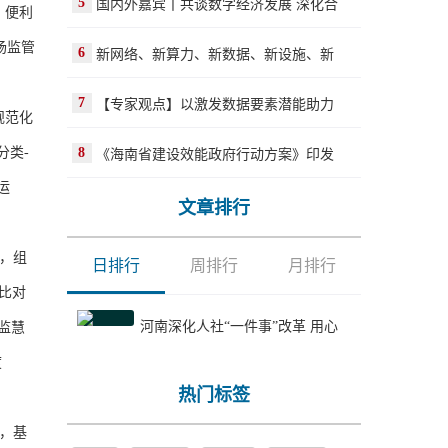
5
国内外嘉宾丨共谈数字经济发展 深化合
、便利
场监管
6
新网络、新算力、新数据、新设施、新
7
【专家观点】以激发数据要素潜能助力
规范化
分类-
8
《海南省建设效能政府行动方案》印发
运
文章排行
，组
日排行
周排行
月排行
比对
河南深化人社“一件事”改革 用心
监慧
度
热门标签
，基