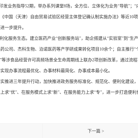
，印发业务指导52期，举办系列课堂8场，全方位、立体化为业务“导航”；“
与《中国（天津）自由贸易试验区经营主体登记确认制实施办法》等近10
领进一步提升。
化服务生态。建立医药产业“创新服务站”，助企搭建从“实验室”到“生产
药公司、杰科生物、泊诺医药等产学研成果转化项目10余个；自主推行“
事”等涉食品经营许可高频场景全生命周期线上联办2项创新改革，通过流程
步实现办事流程最优化、办事材料最简化、办事成本最小化。
推进三年提升行动，加快推进政务服务标准化、规范化、便利化建设，
上求“优”、在服务模式上求“新”、在服务能力上求“专”，进一步打造便利
下一篇 >