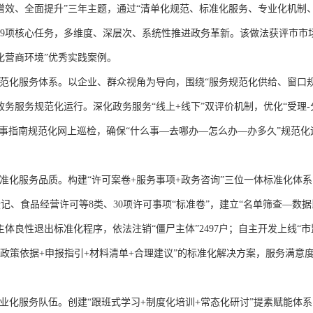
增效、全面提升”三年主题，通过“清单化规范、标准化服务、专业化机制
19项核心任务，多维度、深层次、系统性推进政务革新。该做法获评市市
优化营商环境”优秀实践案例。
范化服务体系。以企业、群众视角为导向，围绕“服务规范化供给、窗口
务服务规范化运行。深化政务服务“线上+线下”双评价机制，优化“受理-
办事指南规范化网上巡检，确保“什么事—去哪办—怎么办—办多久”规范化
化服务品质。构建“许可案卷+服务事项+政务咨询”三位一体标准化体系
记、食品经营许可等8类、30项许可事项“标准卷”，建立“名单筛查—数据
体良性退出标准化程序，依法注销“僵尸主体”2497户；自主开发上线“市
“政策依据+申报指引+材料清单+合理建议”的标准化解决方案，服务满意
化服务队伍。创建“跟班式学习+制度化培训+常态化研讨”提素赋能体系