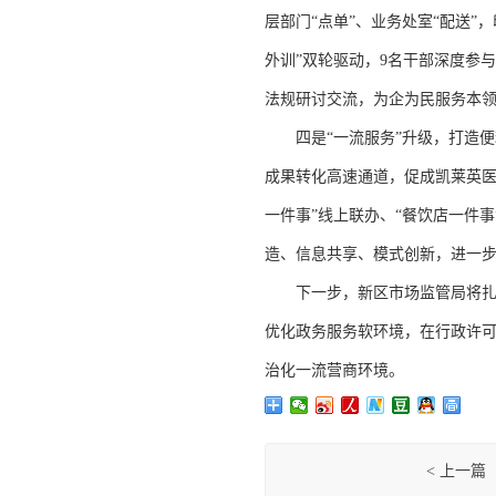
层部门“点单”、业务处室“配送”
外训”双轮驱动，9名干部深度参
法规研讨交流，为企为民服务本
四是“一流服务”升级，打造便利
成果转化高速通道，促成凯莱英医
一件事”线上联办、“餐饮店一件
造、信息共享、模式创新，进一
下一步，新区市场监管局将扎实
优化政务服务软环境，在行政许可
治化一流营商环境。
< 上一篇