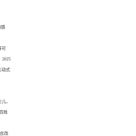
的感
等可
025
主动式
生儿、
百姓
合改