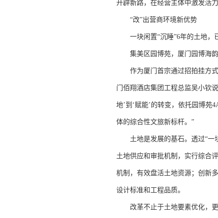
开辟新路，在经营主体中激发活力
“改”出营商环境新优势
一块闲置“沉睡”6年的土地，
集美区园博苑，厦门园博海韵佰
作为厦门首宗通过招拍挂方式出
门佰翔酒店集团工程总监吴小钦说
地’到‘赋能’的转变，依托园博
体的综合性文旅新标杆。”
土地是发展的基石。透过“一块
土地供应和审批机制，实行综合
机制，有效盘活土地资源；创新
设计标准和工程品质。
改革不止于土地要素优化，更