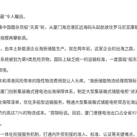
最”令人瞩目。
乘中国籍杂货船“天真”轮，从厦门海沧港区远海码头起航驶往罗马尼亚康
口规模再攀新高。
由本土新能源企业海辰储能生产。就在两年前，这家企业的出海之路，
系统被划为第9类危险货物，国际上缺乏统一的运输标准，一度面临“船
窘境。
和滞港风险带来的隐性物流费用就让人头疼。”海辰储能物流经理周锦标
厦门创新集装箱式锂电池出海保障体系，制定大型集装箱式储能电柜“进
全保障清单，优化多船型运输服务，畅通大型集装箱式储能电柜常态化海
节约高达75%的物流成本。”周锦标说。目前，厦门港锂电池出口占全省95
。
体化衔接服务机制，打通内外贸衔接的准入、标准、认证等关键堵点，