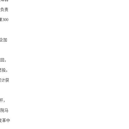
家负责
300
企加
回，
愿投。
累计获
杆，
学院马
变革中