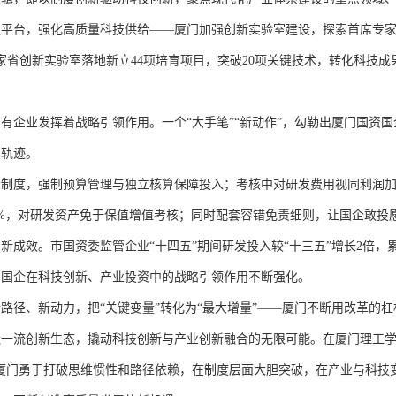
强平台，强化高质量科技供给——厦门加强创新实验室建设，探索首席专
省创新实验室落地新立44项培育项目，突破20项关键技术，转化科技成果
业发挥着战略引领作用。一个“大手笔”“新动作”，勾勒出厦门国资国
的轨迹。
度，强制预算管理与独立核算保障投入；考核中对研发费用视同利润加
0%，对研发资产免于保值增值考核；同时配套容错免责细则，让国企敢投
新成效。市国资委监管企业“十四五”期间研发投入较“十三五”增长2倍，
资国企在科技创新、产业投资中的战略引领作用不断强化。
、新动力，把“关键变量”转化为“最大增量”——厦门不断用改革的杠
造一流创新生态，撬动科技创新与产业创新融合的无限可能。在厦门理工
厦门勇于打破思维惯性和路径依赖，在制度层面大胆突破，在产业与科技