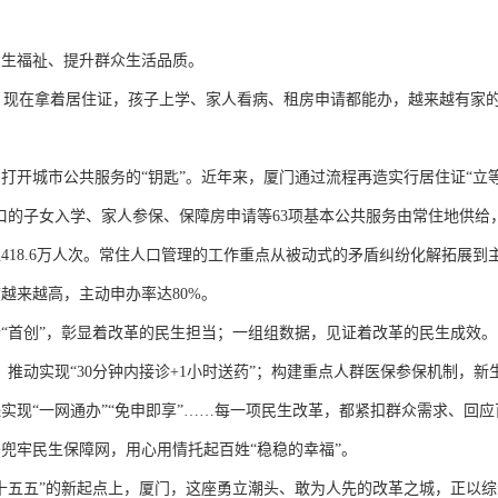
生福祉、提升群众生活品质。
，现在拿着居住证，孩子上学、家人看病、租房申请都能办，越来越有家
开城市公共服务的“钥匙”。近年来，厦门通过流程再造实行居住证“立
的子女入学、家人参保、保障房申请等63项基本公共服务由常住地供给，2
418.6万人次。常住人口管理的工作重点从被动式的矛盾纠纷化解拓展到
越来越高，主动申办率达80%。
首创”，彰显着改革的民生担当；一组组数据，见证着改革的民生成效。
推动实现“30分钟内接诊+1小时送药”；构建重点人群医保参保机制，新
实现“一网通办”“免申即享”……每一项民生改革，都紧扣群众需求、回应
兜牢民生保障网，用心用情托起百姓“稳稳的幸福”。
五五”的新起点上，厦门，这座勇立潮头、敢为人先的改革之城，正以综