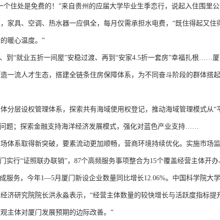
个住处是免费的！”来自贵州的应届大学毕业生季恋行，说起入住围里公
，家具、空调、热水器一应俱全，每月仅需承担水电费，“既住得起又住
的暖心温度。”
到“就业五折一间屋”安稳过渡、再到“安家4.5折一套房”幸福扎根……
打造一流人才生态，搭建全链条住房保障体系，为不同奋斗阶段的群体搭
分层设权管理体系，探索共有海域使用权登记，推动海域管理模式从“平
叠问题；探索金融支持海洋经济发展模式，强化对蓝色产业支持……
体系取得新突破，要素流动更加顺畅，营商环境持续优化。实施市场监
部门实行“证照联办联销”，87个高频服务事项整合为15个覆盖经营主体开办
成服务，今年1—5月厦门新设企业数量同比增长12.06%。中国科学院大
经济研究院院长洪永淼表示，“经营主体数量的较快增长与活跃度指标提
观主体对厦门发展预期的边际改善。”