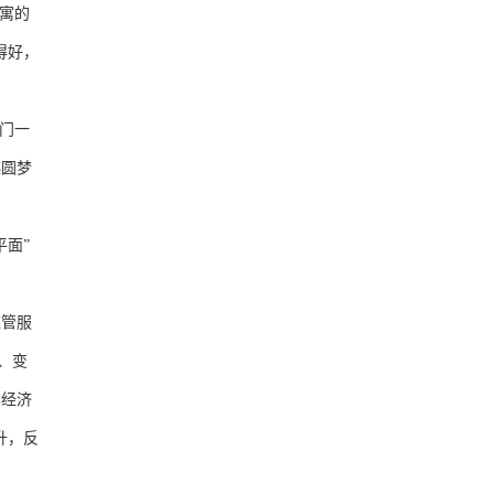
寓的
得好，
厦门一
起圆梦
面”
管服
、变
学经济
升，反