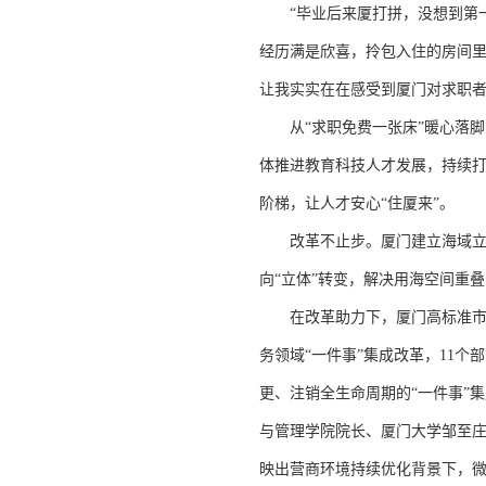
“毕业后来厦打拼，没想到第一
经历满是欣喜，拎包入住的房间里
让我实实在在感受到厦门对求职者
从“求职免费一张床”暖心落脚、
体推进教育科技人才发展，持续
阶梯，让人才安心“住厦来”。
改革不止步。厦门建立海域立体
向“立体”转变，解决用海空间重
在改革助力下，厦门高标准市场
务领域“一件事”集成改革，11个
更、注销全生命周期的“一件事”集
与管理学院院长、厦门大学邹至庄
映出营商环境持续优化背景下，微