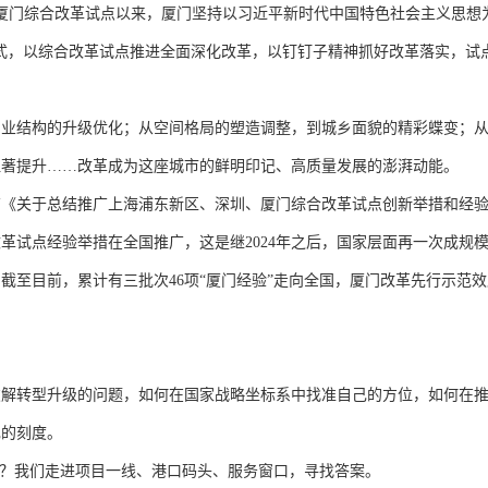
厦门综合改革试点以来，厦门坚持以习近平新时代中国特色社会主义思想
方式，以综合改革试点推进全面深化改革，以钉钉子精神抓好改革落实，试
结构的升级优化；从空间格局的塑造调整，到城乡面貌的精彩蝶变；从
显著提升……改革成为这座城市的鲜明印记、高质量发展的澎湃动能。
《关于总结推广上海浦东新区、深圳、厦门综合改革试点创新举措和经
改革试点经验举措在全国推广，这是继2024年之后，国家层面再一次成规
截至目前，累计有三批次46项“厦门经验”走向全国，厦门改革先行示范
转型升级的问题，如何在国家战略坐标系中找准自己的方位，如何在推
己的刻度。
？我们走进项目一线、港口码头、服务窗口，寻找答案。