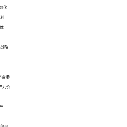
强化
便利
优
战略
不含港
产九价
产
薄弱