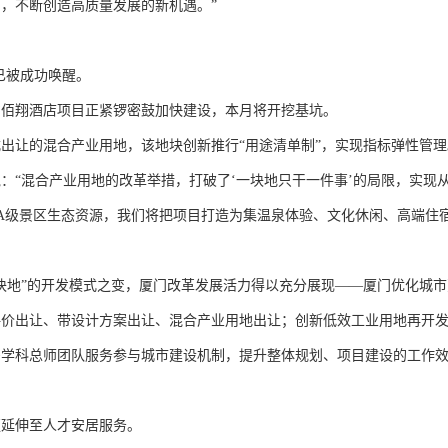
，不断创造高质量发展的新机遇。”
已被成功唤醒。
翔酒店项目正紧锣密鼓加快建设，本月将开挖基坑。
让的混合产业用地，该地块创新推行“用途清单制”，实现指标弹性管理
：“混合产业用地的改革举措，打破了‘一块地只干一件事’的局限，实现从
苑4A级景区生态资源，我们将把项目打造为集温泉体验、文化休闲、高端住
地”的开发模式之变，厦门改革发展活力得以充分展现——厦门优化城市
评价出让、带设计方案出让、混合产业用地出让；创新低效工业用地再开
多学科总师团队服务参与城市建设机制，提升整体规划、项目建设的工作
延伸至人才安居服务。