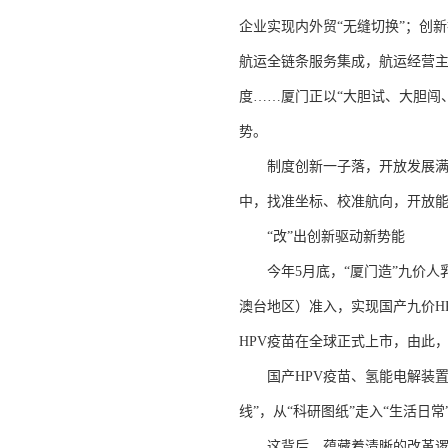
企业实现内外贸“无缝切换”；创
航运全链条服务集成，航运经营
度……厦门正以“大胆试、大胆闯
势。
制度创新一子落，开放发展满盘
中，找准坐标、校准航向，开放
“改”出创新驱动新势能
今年5月底，“厦门造”九价人乳
澳台地区）准入，实现国产九价H
HPV疫苗在全球正式上市，由此
国产HPV疫苗、氢能电解装置、M
线”，从“科研图纸”走入“生活日常
这背后，蕴藏着清晰的改革逻辑