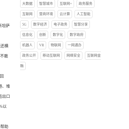
大数据
智慧城市
互联网+
政务服务
互联网
营商环境
云计算
人工智能
5G
数字经济
电子政务
智慧分享
斯坦萨
信息化
创新
数字化
数字政府
机器人
VR
物联网
一网通办
还横
政务公开
移动互联网
网络安全
互联网金
东不敢
融
回
港、堆
运出口
%以
帮助