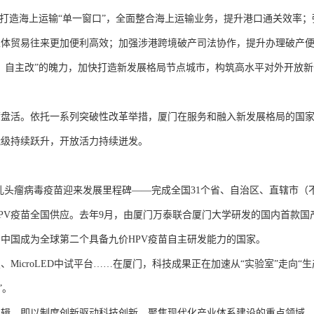
新打造海上运输“单一窗口”，全面整合海上运输业务，提升港口通关效率；
主体贸易往来更加便利高效；加强涉港跨境破产司法协作，提升办理破产
、自主改”的魄力，加快打造新发展格局节点城市，构筑高水平对外开放新
活。依托一系列突破性改革举措，厦门在服务和融入新发展格局的国家
能级持续跃升，开放活力持续迸发。
头瘤病毒疫苗迎来发展里程碑——完成全国31个省、自治区、直辖市（
PV疫苗全国供应。去年9月，由厦门万泰联合厦门大学研发的国内首款国
，中国成为全球第二个具备九价HPV疫苗自主研发能力的国家。
icroLED中试平台……在厦门，科技成果正在加速从“实验室”走向“生
”。
，即以制度创新驱动科技创新，聚焦现代化产业体系建设的重点领域、