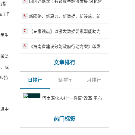
5
国内外嘉宾丨共谈数字经济发展 深化合
为指
点工作
6
新网络、新算力、新数据、新设施、新
7
【专家观点】以激发数据要素潜能助力
民生
8
《海南省建设效能政府行动方案》印发
验做法
文章排行
模、成
效应持
日排行
周排行
月排行
河南深化人社“一件事”改革 用心
进中
热门标签