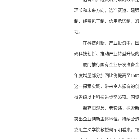
环节和未来方向，选准赛道、建
制、经费包干制、信用承诺制，3家
项。
在科技创新、产业投资中，国有企
码科技创新、推动产业转型升级
厦门推行国有企业研发准备金制
年度增量部分加回比例提高至15
这一探索实践，带来令人振奋的创
得省级以上科技进步奖85项。国
摒弃旧观念、老套路，探索新路径
突出企业创新主体地位，持续营
克思主义学院教授何军明看来，“