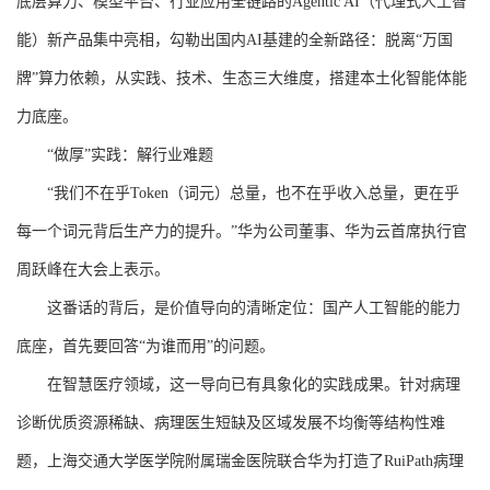
底层算力、模型平台、行业应用全链路的Agentic AI（代理式人工智
能）新产品集中亮相，勾勒出国内AI基建的全新路径：脱离“万国
牌”算力依赖，从实践、技术、生态三大维度，搭建本土化智能体能
力底座。
“做厚”实践：解行业难题
“我们不在乎Token（词元）总量，也不在乎收入总量，更在乎
每一个词元背后生产力的提升。”华为公司董事、华为云首席执行官
周跃峰在大会上表示。
这番话的背后，是价值导向的清晰定位：国产人工智能的能力
底座，首先要回答“为谁而用”的问题。
在智慧医疗领域，这一导向已有具象化的实践成果。针对病理
诊断优质资源稀缺、病理医生短缺及区域发展不均衡等结构性难
题，上海交通大学医学院附属瑞金医院联合华为打造了RuiPath病理