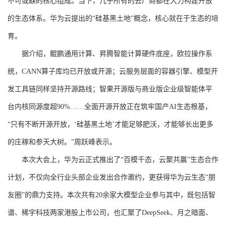
不可或缺的核心组成。当下，几乎所有的云厂商都在大力构建开放
的生态体系。华为云提出的“硅基黑土地”概念，核心就在于生态的培
育。
据介绍，鲲鹏通用计算、昇腾智能计算硬件底座，欧拉操作系
统，CANN算子库均已开放或开源；云服务层面的容器引擎、模型开
发工具链同样坚持开源路线；智果开源版与商业版企业级智能体平
台内核同源度超90%……全面开源开放正在筑牢国产AI生态根基，
“只有不断开源开放，‘硅基黑土地’才能足够肥沃，才能够长出更多
的庄稼和参天大树。”周跃峰表示。
本次大会上，华为云正式推出了“百模千态，云聚共赢”生态合作
计划，不仅向全行业头部企业发出合作邀约，更获得华为云生态“朋
友圈”的鼎力支持。本次共有20余家大模型企业参与其中，既包括智
谱、稀宇科技两家港股上市公司，也汇聚了DeepSeek、月之暗面、