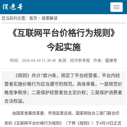
Toggle
navigat
您当前的位置：
首页
>
政策解读
《互联网平台价格行为规则》
今起实施
时间：2026-04-10 11:30:48 来源：经济参考报 作者：
促进号
《规则》共计7章29条，规定了平台经营者、平台内经
营者实施价格行为应当遵守的规范。具体来看，一是规范价
格竞争秩序；二是保护经营者自主定价权；三是保护消费者
合法权益。
由国家发展改革委、市场监管总局、国家网信办三部门联合印
发的《互联网平台价格行为规则》（下称《规则》）于4月10日正式