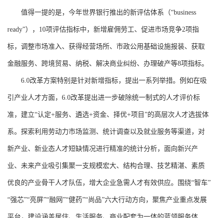
值得一提的是，今年世界银行推出的新评估体系（“business
ready”），10项评估指标中，新增雇佣劳工、促进市场竞争2项指
标，调整市场准入、获得经营场所、市政公用基础设施报装、获取
金融服务、跨境贸易、纳税、解决商业纠纷、办理破产等8项指标。
6.0改革方案特别是针对新增指标，提出一系列举措。例如在吸
引产业人才方面，6.0改革提出进一步破除统一制式的人才评价标
准，建立“认定+服务、遴选+资金、择优+项目”的高层次人才选拔体
系。探索利用劳动力市场监测、统计调查以及就业服务等渠道，对
新产业、新业态人才短缺情况进行精准的统计分析，面向新兴产
业、未来产业吸引集聚一支规模宏大、结构合理、技艺精湛、素质
优良的产业骨干人才队伍，增大企业急需人才有效供应。围绕“智车”
“强芯”“亮屏”“融网”“健药”“尚品”六大行动方向，聚焦产业重点发展
平台，建设涵盖居住、生活服务、商业配套为一体的蓝领服务体