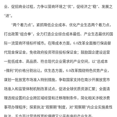
业、促招商全过程，力争以营商环境之“优”，促经济之“稳”、发展之
“进”。
“两个着力点”。紧抓降低企业成本、优化产业生态两个着力点，
打出政策“组合拳”，全力打造企业综合成本最低、产业生态最优的国
际一流营商环境标杆城市。在降成本方面，6.0改革全面推行保函替
代现金保证金，免收政府投资项目投标保证金；鼓励国企建设运营
一批低成本、高品质、符合现代企业需求的产业空间，以“总成本
+微利”的价格分割出让。优生态方面，6.0改革围绕特色优势产业，
谋划一批放宽市场准入特别措施，争取国家支持在南沙开展放宽市
场准入和监管体制机制改革试点，促进全球优质资源汇聚；全面清
理违规设置的企业跨区域经营和迁移限制条件，简化相关涉税涉费
事项办理程序；探索执法“观察期”制度，对“观察期”内企业实施柔性
执法，千方百计营造既宽松便捷又公平有序的产业生态。