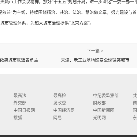
市工作会议精神，抓好“十五五”规划开局，进一步深化“一委一办一平
提效益”为主线，持续围绕精治、共治、法治、慧治做文章，努力建设与首
城市管理体系，为超大城市治理提供“北京方案”。
下一篇 >
球微笑城市联盟曾勇主
天津：老工业基地蝶变全球微笑城市
度全球微笑城市百强奖杯
最高法
最高检
中纪委监察部
共
外交部
发改委
财政部
商
中国日报网
中国经济网
中国新闻网
国
搜狐
网易
光明网
东