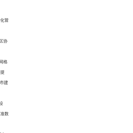
化管
区协
网格
案提
市建
设
精准数