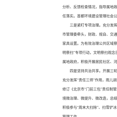
分析、反馈检查情况，指导属地
任落实。首都环境建设管理社会
三是紧盯专项治理。充分发挥“
市管理委牵头，财政、规自、交
家具设置。为有效治理公共区域祭
明祭扫”专项行动，文明祭扫观念
属地政府，积极开展居民社区、
四是坚持共治共享。开展三轮次
充分发挥“责任三师”作用，雨儿胡
修订《北京市“门前三包”责任制
境微治理、微提升、微改造，总结
积极参与“周末大扫除”、扫雪铲
管理工作。