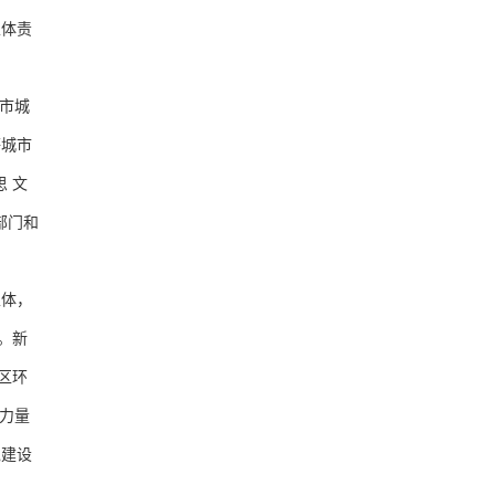
主体责
市城
等城市
 文
部门和
体，
。新
区环
力量
境建设