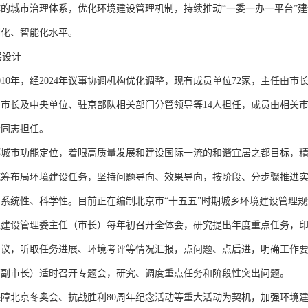
的城市治理体系，优化环境建设管理机制，持续推动“一委一办一平台”建
细化、智能化水平。
层设计
0年，经2024年议事协调机构优化调整，现有成员单位72家，主任由市
市长及中央单位、驻京部队相关部门分管领导等14人担任，成员由相关
责同志担任。
市功能定位，着眼高质量发展和建设国际一流的和谐宜居之都目标，精
统筹布局环境建设任务，坚持问题导向、效果导向，按阶段、分步骤推进
系统性、科学性。目前正在编制北京市“十五五”时期城乡环境建设管理规
设管理委主任（市长）每年初召开全体会，研究提出年度重点任务，印
会议，听取任务进展、环境考评等情况汇报，点问题、点后进，明确工作
管副市长）适时召开专题会，研究、调度重点任务和阶段性突出问题。
北京冬奥会、抗战胜利80周年纪念活动等重大活动为契机，加强环境