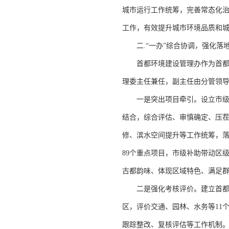
城市运行工作统筹，完善常态化
工作，有效提升城市环境品质和
二.“一办”综合协调，强化落
首都环境建设管理办作为首都环
理委主任兼任，副主任由分管领导
一是突出项目牵引。设立市级环
结合，综合评估、审慎确定、压茬
修、滨水空间提升等工作统筹，落
89个重点项目，市级补助带动区
古都韵味、体现区域特色、满足
二是强化考核评价。建立首都环
区，评价交通、园林、水务等11
跟踪整改、复核评估等工作机制。