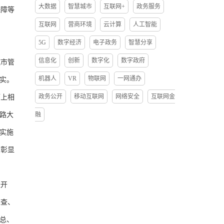
大数据
智慧城市
互联网+
政务服务
保障等
互联网
营商环境
云计算
人工智能
5G
数字经济
电子政务
智慧分享
信息化
创新
数字化
数字政府
市管
机器人
VR
物联网
一网通办
实。
政务公开
移动互联网
网络安全
互联网金
上相
路大
融
实施
、彰显
经开
巡查、
总、