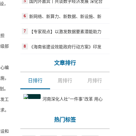
5
国内外嘉宾丨共谈数字经济发展 深化合
设，
6
新网络、新算力、新数据、新设施、新
7
【专家观点】以激发数据要素潜能助力
长担
市级部
8
《海南省建设效能政府行动方案》印发
文章排行
心编
实施，
日排行
周排行
月排行
划。
河南深化人社“一件事”改革 用心
发工
要求。
热门标签
建设和