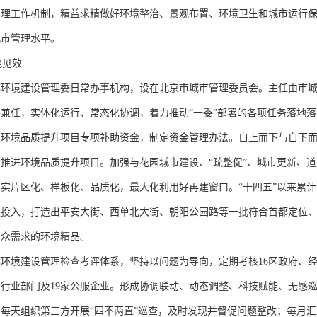
治理工作机制，精益求精做好环境整治、景观布置、环境卫生和城市运行
城市管理水平。
地见效
境建设管理委日常办事机构，设在北京市城市管理委员会。主任由市城
兼任，实体化运行、常态化协调，着力推动“一委”部署的各项任务落地落
境品质提升项目专项补助资金，制定资金管理办法。自上而下与自下而
推进环境品质提升项目。加强与花园城市建设、“疏整促”、城市更新、道
实片区化、样板化、品质化，最大化利用好再建窗口。“十四五”以来累计
级投入，打造出平安大街、西单北大街、朝阳公园路等一批符合首都定位
群众需求的环境精品。
境建设管理检查考评体系，坚持以问题为导向，定期考核16区政府、
个行业部门及19家公服企业。形成协调联动、动态调整、科技赋能、无感
每天组织第三方开展“四不两直”巡查，及时发现并督促问题整改；每月汇