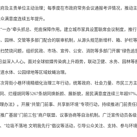
政府及主责单位主动治理；每季度在市政府常务会议通报考评情况，推动
公众满意度连续五年提升。
一办”牵头抓总、兜底保障作用。建立城市家具设置联席会议制度，推行
通、园林、交管等多部门配合的联审机制，从源头规范新增杆、箱、护栏
扫焚烧问题，组织民政、市场、宣传、公安、消防等多部门开展“绿色追思
日益深入人心。面对全球蚊媒传染病上升趋势，联动卫健、水务、园林等
河道水体、公园绿地等区域蚊蝇治理。
背街小巷环境精细化治理三年行动，统筹政府、社会力量、市民三方主
同、烂缦胡同等5267条胡同焕新颜、展新貌，居民满意度连续三年超97%
管理办法》。开展“共管门前事、共享新环境”专项行动，持续推进门前责任
推广基层“门前三包”商户联盟、议事协商等自治机制。广泛宣传动员各级
冰、“垃圾不落地 文明我先行”倡议等活动，引导公众关注、支持、参与环