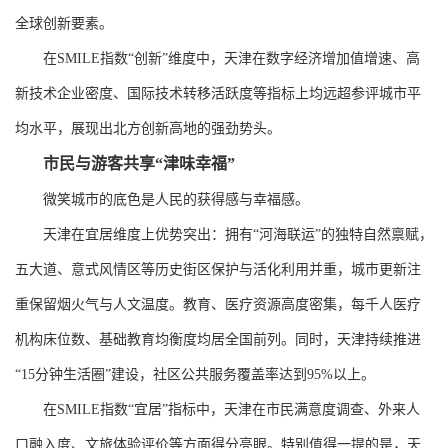
全球创新要素。
在SMILE指数“创新”维度中，天津在数字经济增加值增速、高
新技术企业密度、国际技术转移活跃度等指标上均远超参评城市平
均水平，展现出北方创新高地的强劲势头。
市民与游客共享“津味幸福”
微笑城市的底色是人民的获得感与幸福感。
天津在宜居维度上优势突出：拥有“河海联运”的独特自然禀赋，
五大道、意式风情区等历史街区保护与活化利用并重，城市更新注
重保留烟火气与人文温度。教育、医疗资源高度密集，每千人医疗
机构床位数、基础教育均衡度均居全国前列。同时，天津持续推进
“15分钟生活圈”建设，社区公共服务覆盖率达到95%以上。
在SMILE指数“宜居”指标中，天津在市民满意度调查、外来人
口融入度、文旅体验评价等方面得分亮眼。特别值得一提的是，天