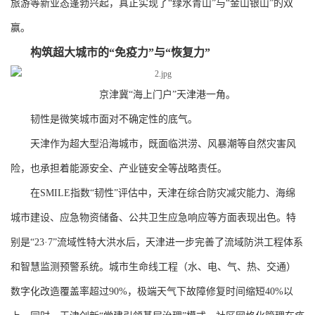
旅游等新业态蓬勃兴起，真正实现了“绿水青山”与“金山银山”的双
赢。
构筑超大城市的“免疫力”与“恢复力”
京津冀“海上门户”天津港一角。
韧性是微笑城市面对不确定性的底气。
天津作为超大型沿海城市，既面临洪涝、风暴潮等自然灾害风
险，也承担着能源安全、产业链安全等战略责任。
在SMILE指数“韧性”评估中，天津在综合防灾减灾能力、海绵
城市建设、应急物资储备、公共卫生应急响应等方面表现出色。特
别是“23·7”流域性特大洪水后，天津进一步完善了流域防洪工程体系
和智慧监测预警系统。城市生命线工程（水、电、气、热、交通）
数字化改造覆盖率超过90%，极端天气下故障修复时间缩短40%以