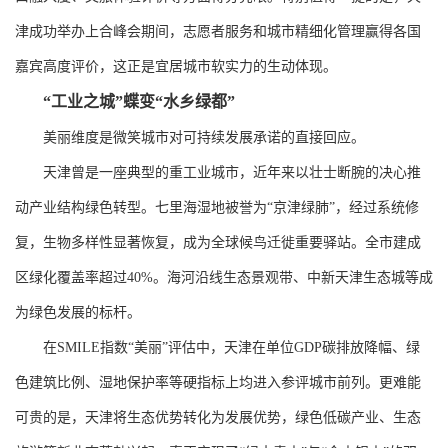
津成功举办上合峰会期间，志愿者服务和城市精细化管理赢得各国
嘉宾高度评价，这正是宜居城市软实力的生动体现。
“工业之城”蝶变“水乡绿都”
美丽维度是微笑城市对可持续发展承诺的直接回应。
天津曾是一座典型的重工业城市，近年来以壮士断腕的决心推
动产业结构绿色转型。七里海湿地被誉为“京津绿肺”，经过系统修
复，生物多样性显著恢复，成为全球候鸟迁徙重要驿站。全市建成
区绿化覆盖率超过40%。海河沿线生态景观带、中新天津生态城等成
为绿色发展的标杆。
在SMILE指数“美丽”评估中，天津在单位GDP碳排放降幅、绿
色建筑比例、湿地保护率等硬指标上均进入参评城市前列。更难能
可贵的是，天津将生态优势转化为发展优势，绿色低碳产业、生态