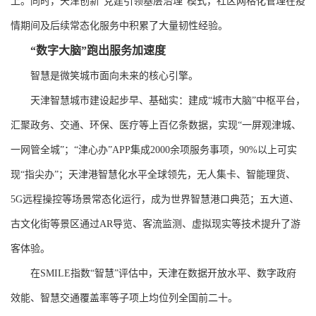
上。同时，天津创新“党建引领基层治理”模式，社区网格化管理在疫
情期间及后续常态化服务中积累了大量韧性经验。
“数字大脑”跑出服务加速度
智慧是微笑城市面向未来的核心引擎。
天津智慧城市建设起步早、基础实：建成“城市大脑”中枢平台，
汇聚政务、交通、环保、医疗等上百亿条数据，实现“一屏观津城、
一网管全城”；“津心办”APP集成2000余项服务事项，90%以上可实
现“指尖办”；天津港智慧化水平全球领先，无人集卡、智能理货、
5G远程操控等场景常态化运行，成为世界智慧港口典范；五大道、
古文化街等景区通过AR导览、客流监测、虚拟现实等技术提升了游
客体验。
在SMILE指数“智慧”评估中，天津在数据开放水平、数字政府
效能、智慧交通覆盖率等子项上均位列全国前二十。